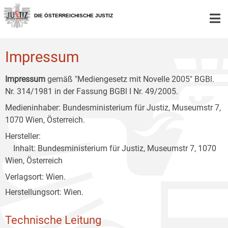
Zur
Zum
Zum
Hauptnavigation
Inhalt
Untermenü
DIE ÖSTERREICHISCHE JUSTIZ
[1]
[2]
[3]
Impressum
Impressum
gemäß "Mediengesetz mit Novelle 2005" BGBl.
Nr. 314/1981 in der Fassung BGBl I Nr. 49/2005.
Medieninhaber: Bundesministerium für Justiz, Museumstr 7,
1070 Wien, Österreich.
Hersteller:
Inhalt: Bundesministerium für Justiz, Museumstr 7, 1070
Wien, Österreich
Verlagsort: Wien.
Herstellungsort: Wien.
Technische Leitung