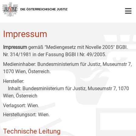
Zur
Zum
Zum
Hauptnavigation
Inhalt
Untermenü
DIE ÖSTERREICHISCHE JUSTIZ
[1]
[2]
[3]
Impressum
Impressum
gemäß "Mediengesetz mit Novelle 2005" BGBl.
Nr. 314/1981 in der Fassung BGBl I Nr. 49/2005.
Medieninhaber: Bundesministerium für Justiz, Museumstr 7,
1070 Wien, Österreich.
Hersteller:
Inhalt: Bundesministerium für Justiz, Museumstr 7, 1070
Wien, Österreich
Verlagsort: Wien.
Herstellungsort: Wien.
Technische Leitung