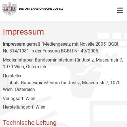
Zur
Zum
Zum
Hauptnavigation
Inhalt
Untermenü
DIE ÖSTERREICHISCHE JUSTIZ
[1]
[2]
[3]
Impressum
Impressum
gemäß "Mediengesetz mit Novelle 2005" BGBl.
Nr. 314/1981 in der Fassung BGBl I Nr. 49/2005.
Medieninhaber: Bundesministerium für Justiz, Museumstr 7,
1070 Wien, Österreich.
Hersteller:
Inhalt: Bundesministerium für Justiz, Museumstr 7, 1070
Wien, Österreich
Verlagsort: Wien.
Herstellungsort: Wien.
Technische Leitung