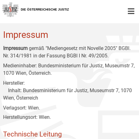
Zur
Zum
Zum
Hauptnavigation
Inhalt
Untermenü
DIE ÖSTERREICHISCHE JUSTIZ
[1]
[2]
[3]
Impressum
Impressum
gemäß "Mediengesetz mit Novelle 2005" BGBl.
Nr. 314/1981 in der Fassung BGBl I Nr. 49/2005.
Medieninhaber: Bundesministerium für Justiz, Museumstr 7,
1070 Wien, Österreich.
Hersteller:
Inhalt: Bundesministerium für Justiz, Museumstr 7, 1070
Wien, Österreich
Verlagsort: Wien.
Herstellungsort: Wien.
Technische Leitung