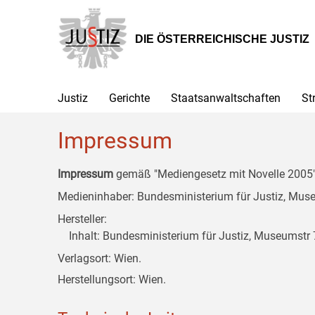
Zur
Zum
Zum
Hauptnavigation
Inhalt
Untermenü
[1]
[2]
[3]
DIE ÖSTERREICHISCHE JUSTIZ
Justiz
Gerichte
Staatsanwaltschaften
St
Impressum
Impressum
gemäß "Mediengesetz mit Novelle 2005" 
Medieninhaber: Bundesministerium für Justiz, Museu
Hersteller:
Inhalt: Bundesministerium für Justiz, Museumstr 7
Verlagsort: Wien.
Herstellungsort: Wien.