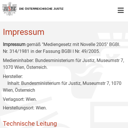
Zur
Zum
Zum
Hauptnavigation
Inhalt
Untermenü
DIE ÖSTERREICHISCHE JUSTIZ
[1]
[2]
[3]
Impressum
Impressum
gemäß "Mediengesetz mit Novelle 2005" BGBl.
Nr. 314/1981 in der Fassung BGBl I Nr. 49/2005.
Medieninhaber: Bundesministerium für Justiz, Museumstr 7,
1070 Wien, Österreich.
Hersteller:
Inhalt: Bundesministerium für Justiz, Museumstr 7, 1070
Wien, Österreich
Verlagsort: Wien.
Herstellungsort: Wien.
Technische Leitung