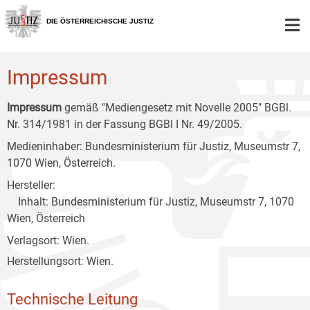
Zur
Zum
Zum
Hauptnavigation
Inhalt
Untermenü
DIE ÖSTERREICHISCHE JUSTIZ
[1]
[2]
[3]
Impressum
Impressum
gemäß "Mediengesetz mit Novelle 2005" BGBl.
Nr. 314/1981 in der Fassung BGBl I Nr. 49/2005.
Medieninhaber: Bundesministerium für Justiz, Museumstr 7,
1070 Wien, Österreich.
Hersteller:
Inhalt: Bundesministerium für Justiz, Museumstr 7, 1070
Wien, Österreich
Verlagsort: Wien.
Herstellungsort: Wien.
Technische Leitung