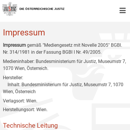
Zur
Zum
Zum
Hauptnavigation
Inhalt
Untermenü
DIE ÖSTERREICHISCHE JUSTIZ
[1]
[2]
[3]
Impressum
Impressum
gemäß "Mediengesetz mit Novelle 2005" BGBl.
Nr. 314/1981 in der Fassung BGBl I Nr. 49/2005.
Medieninhaber: Bundesministerium für Justiz, Museumstr 7,
1070 Wien, Österreich.
Hersteller:
Inhalt: Bundesministerium für Justiz, Museumstr 7, 1070
Wien, Österreich
Verlagsort: Wien.
Herstellungsort: Wien.
Technische Leitung