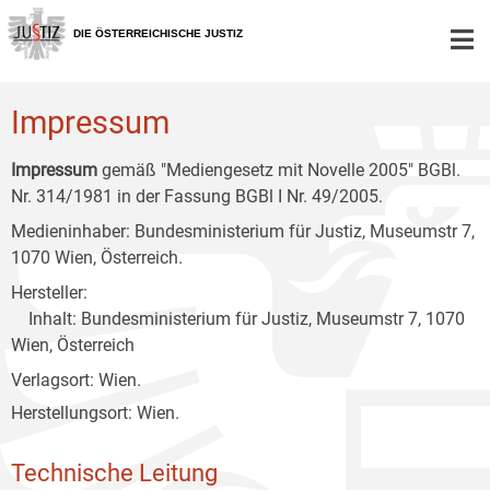
Zur
Zum
Zum
Hauptnavigation
Inhalt
Untermenü
DIE ÖSTERREICHISCHE JUSTIZ
[1]
[2]
[3]
Impressum
Impressum
gemäß "Mediengesetz mit Novelle 2005" BGBl.
Nr. 314/1981 in der Fassung BGBl I Nr. 49/2005.
Medieninhaber: Bundesministerium für Justiz, Museumstr 7,
1070 Wien, Österreich.
Hersteller:
Inhalt: Bundesministerium für Justiz, Museumstr 7, 1070
Wien, Österreich
Verlagsort: Wien.
Herstellungsort: Wien.
Technische Leitung