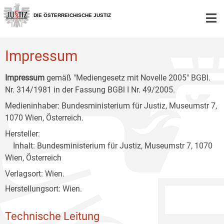
Zur
Zum
Zum
Hauptnavigation
Inhalt
Untermenü
DIE ÖSTERREICHISCHE JUSTIZ
[1]
[2]
[3]
Impressum
Impressum
gemäß "Mediengesetz mit Novelle 2005" BGBl.
Nr. 314/1981 in der Fassung BGBl I Nr. 49/2005.
Medieninhaber: Bundesministerium für Justiz, Museumstr 7,
1070 Wien, Österreich.
Hersteller:
Inhalt: Bundesministerium für Justiz, Museumstr 7, 1070
Wien, Österreich
Verlagsort: Wien.
Herstellungsort: Wien.
Technische Leitung