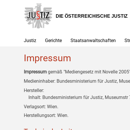
Zur
Zum
Zum
Hauptnavigation
Inhalt
Untermenü
[1]
[2]
[3]
DIE ÖSTERREICHISCHE JUSTIZ
Justiz
Gerichte
Staatsanwaltschaften
St
Impressum
Impressum
gemäß "Mediengesetz mit Novelle 2005" 
Medieninhaber: Bundesministerium für Justiz, Museu
Hersteller:
Inhalt: Bundesministerium für Justiz, Museumstr 7
Verlagsort: Wien.
Herstellungsort: Wien.