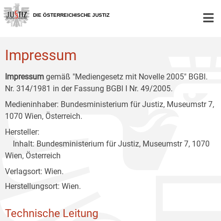
Zur
Zum
Zum
Hauptnavigation
Inhalt
Untermenü
DIE ÖSTERREICHISCHE JUSTIZ
[1]
[2]
[3]
Impressum
Impressum
gemäß "Mediengesetz mit Novelle 2005" BGBl.
Nr. 314/1981 in der Fassung BGBl I Nr. 49/2005.
Medieninhaber: Bundesministerium für Justiz, Museumstr 7,
1070 Wien, Österreich.
Hersteller:
Inhalt: Bundesministerium für Justiz, Museumstr 7, 1070
Wien, Österreich
Verlagsort: Wien.
Herstellungsort: Wien.
Technische Leitung