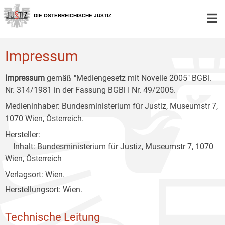
Zur
Zum
Zum
Hauptnavigation
Inhalt
Untermenü
DIE ÖSTERREICHISCHE JUSTIZ
[1]
[2]
[3]
Impressum
Impressum
gemäß "Mediengesetz mit Novelle 2005" BGBl.
Nr. 314/1981 in der Fassung BGBl I Nr. 49/2005.
Medieninhaber: Bundesministerium für Justiz, Museumstr 7,
1070 Wien, Österreich.
Hersteller:
Inhalt: Bundesministerium für Justiz, Museumstr 7, 1070
Wien, Österreich
Verlagsort: Wien.
Herstellungsort: Wien.
Technische Leitung