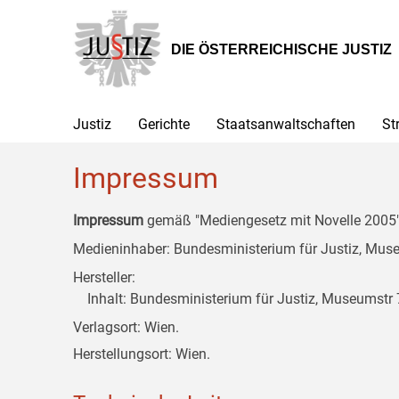
Zur
Zum
Zum
Hauptnavigation
Inhalt
Untermenü
[1]
[2]
[3]
DIE ÖSTERREICHISCHE JUSTIZ
Justiz
Gerichte
Staatsanwaltschaften
St
Impressum
Impressum
gemäß "Mediengesetz mit Novelle 2005" 
Medieninhaber: Bundesministerium für Justiz, Museu
Hersteller:
Inhalt: Bundesministerium für Justiz, Museumstr 7
Verlagsort: Wien.
Herstellungsort: Wien.