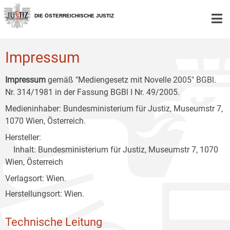
Zur
Zum
Zum
Hauptnavigation
Inhalt
Untermenü
DIE ÖSTERREICHISCHE JUSTIZ
[1]
[2]
[3]
Impressum
Impressum
gemäß "Mediengesetz mit Novelle 2005" BGBl.
Nr. 314/1981 in der Fassung BGBl I Nr. 49/2005.
Medieninhaber: Bundesministerium für Justiz, Museumstr 7,
1070 Wien, Österreich.
Hersteller:
Inhalt: Bundesministerium für Justiz, Museumstr 7, 1070
Wien, Österreich
Verlagsort: Wien.
Herstellungsort: Wien.
Technische Leitung