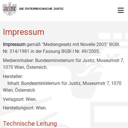
Zur
Zum
Zum
Hauptnavigation
Inhalt
Untermenü
DIE ÖSTERREICHISCHE JUSTIZ
[1]
[2]
[3]
Impressum
Impressum
gemäß "Mediengesetz mit Novelle 2005" BGBl.
Nr. 314/1981 in der Fassung BGBl I Nr. 49/2005.
Medieninhaber: Bundesministerium für Justiz, Museumstr 7,
1070 Wien, Österreich.
Hersteller:
Inhalt: Bundesministerium für Justiz, Museumstr 7, 1070
Wien, Österreich
Verlagsort: Wien.
Herstellungsort: Wien.
Technische Leitung