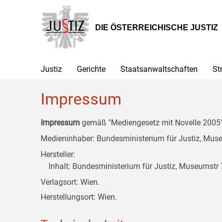
Zur
Zum
Zum
Hauptnavigation
Inhalt
Untermenü
[1]
[2]
[3]
DIE ÖSTERREICHISCHE JUSTIZ
Justiz
Gerichte
Staatsanwaltschaften
St
Impressum
Impressum
gemäß "Mediengesetz mit Novelle 2005" 
Medieninhaber: Bundesministerium für Justiz, Museu
Hersteller:
Inhalt: Bundesministerium für Justiz, Museumstr 7
Verlagsort: Wien.
Herstellungsort: Wien.