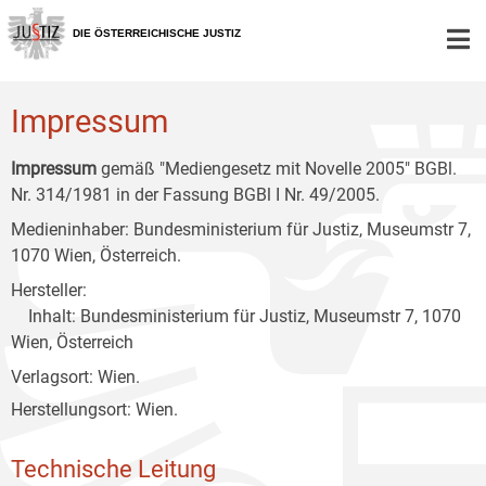
Zur
Zum
Zum
Hauptnavigation
Inhalt
Untermenü
DIE ÖSTERREICHISCHE JUSTIZ
[1]
[2]
[3]
Impressum
Impressum
gemäß "Mediengesetz mit Novelle 2005" BGBl.
Nr. 314/1981 in der Fassung BGBl I Nr. 49/2005.
Medieninhaber: Bundesministerium für Justiz, Museumstr 7,
1070 Wien, Österreich.
Hersteller:
Inhalt: Bundesministerium für Justiz, Museumstr 7, 1070
Wien, Österreich
Verlagsort: Wien.
Herstellungsort: Wien.
Technische Leitung