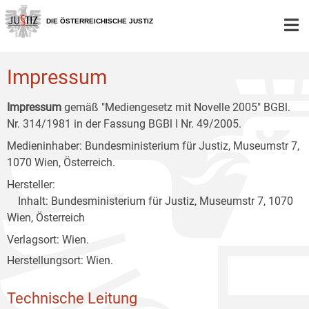
Zur
Zum
Zum
Hauptnavigation
Inhalt
Untermenü
DIE ÖSTERREICHISCHE JUSTIZ
[1]
[2]
[3]
Impressum
Impressum
gemäß "Mediengesetz mit Novelle 2005" BGBl.
Nr. 314/1981 in der Fassung BGBl I Nr. 49/2005.
Medieninhaber: Bundesministerium für Justiz, Museumstr 7,
1070 Wien, Österreich.
Hersteller:
Inhalt: Bundesministerium für Justiz, Museumstr 7, 1070
Wien, Österreich
Verlagsort: Wien.
Herstellungsort: Wien.
Technische Leitung