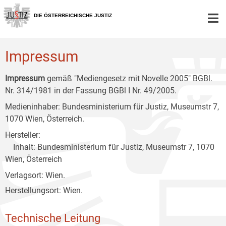
Zur
Zum
Zum
Hauptnavigation
Inhalt
Untermenü
DIE ÖSTERREICHISCHE JUSTIZ
[1]
[2]
[3]
Impressum
Impressum
gemäß "Mediengesetz mit Novelle 2005" BGBl.
Nr. 314/1981 in der Fassung BGBl I Nr. 49/2005.
Medieninhaber: Bundesministerium für Justiz, Museumstr 7,
1070 Wien, Österreich.
Hersteller:
Inhalt: Bundesministerium für Justiz, Museumstr 7, 1070
Wien, Österreich
Verlagsort: Wien.
Herstellungsort: Wien.
Technische Leitung