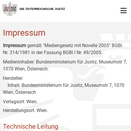
Zur
Zum
Zum
Hauptnavigation
Inhalt
Untermenü
DIE ÖSTERREICHISCHE JUSTIZ
[1]
[2]
[3]
Impressum
Impressum
gemäß "Mediengesetz mit Novelle 2005" BGBl.
Nr. 314/1981 in der Fassung BGBl I Nr. 49/2005.
Medieninhaber: Bundesministerium für Justiz, Museumstr 7,
1070 Wien, Österreich.
Hersteller:
Inhalt: Bundesministerium für Justiz, Museumstr 7, 1070
Wien, Österreich
Verlagsort: Wien.
Herstellungsort: Wien.
Technische Leitung