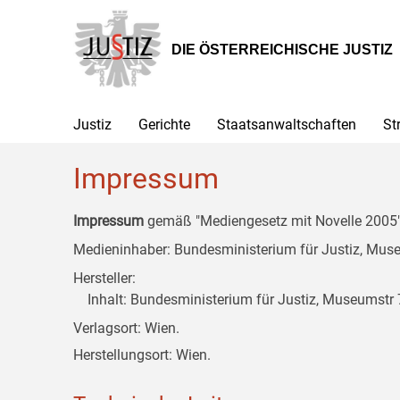
Zur
Zum
Zum
Hauptnavigation
Inhalt
Untermenü
[1]
[2]
[3]
DIE ÖSTERREICHISCHE JUSTIZ
Justiz
Gerichte
Staatsanwaltschaften
St
Impressum
Impressum
gemäß "Mediengesetz mit Novelle 2005" 
Medieninhaber: Bundesministerium für Justiz, Museu
Hersteller:
Inhalt: Bundesministerium für Justiz, Museumstr 7
Verlagsort: Wien.
Herstellungsort: Wien.