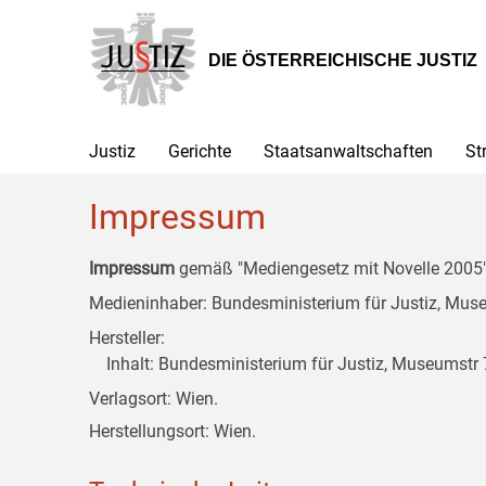
Zur
Zum
Zum
Hauptnavigation
Inhalt
Untermenü
[1]
[2]
[3]
DIE ÖSTERREICHISCHE JUSTIZ
Justiz
Gerichte
Staatsanwaltschaften
St
Impressum
Impressum
gemäß "Mediengesetz mit Novelle 2005" 
Medieninhaber: Bundesministerium für Justiz, Museu
Hersteller:
Inhalt: Bundesministerium für Justiz, Museumstr 7
Verlagsort: Wien.
Herstellungsort: Wien.