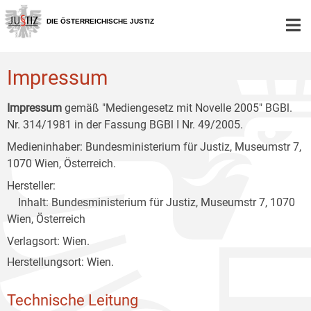
Zur
Zum
Zum
Hauptnavigation
Inhalt
Untermenü
DIE ÖSTERREICHISCHE JUSTIZ
[1]
[2]
[3]
Impressum
Impressum
gemäß "Mediengesetz mit Novelle 2005" BGBl.
Nr. 314/1981 in der Fassung BGBl I Nr. 49/2005.
Medieninhaber: Bundesministerium für Justiz, Museumstr 7,
1070 Wien, Österreich.
Hersteller:
Inhalt: Bundesministerium für Justiz, Museumstr 7, 1070
Wien, Österreich
Verlagsort: Wien.
Herstellungsort: Wien.
Technische Leitung