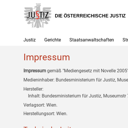
Zur
Zum
Zum
Hauptnavigation
Inhalt
Untermenü
[1]
[2]
[3]
DIE ÖSTERREICHISCHE JUSTIZ
Justiz
Gerichte
Staatsanwaltschaften
St
Impressum
Impressum
gemäß "Mediengesetz mit Novelle 2005" 
Medieninhaber: Bundesministerium für Justiz, Museu
Hersteller:
Inhalt: Bundesministerium für Justiz, Museumstr 7
Verlagsort: Wien.
Herstellungsort: Wien.