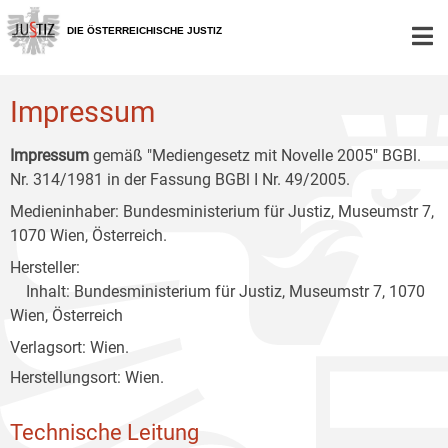
Zur
Zum
Zum
Hauptnavigation
Inhalt
Untermenü
DIE ÖSTERREICHISCHE JUSTIZ
[1]
[2]
[3]
Impressum
Impressum
gemäß "Mediengesetz mit Novelle 2005" BGBl.
Nr. 314/1981 in der Fassung BGBl I Nr. 49/2005.
Medieninhaber: Bundesministerium für Justiz, Museumstr 7,
1070 Wien, Österreich.
Hersteller:
Inhalt: Bundesministerium für Justiz, Museumstr 7, 1070
Wien, Österreich
Verlagsort: Wien.
Herstellungsort: Wien.
Technische Leitung