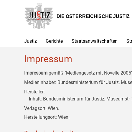
Zur
Zum
Zum
Hauptnavigation
Inhalt
Untermenü
[1]
[2]
[3]
DIE ÖSTERREICHISCHE JUSTIZ
Justiz
Gerichte
Staatsanwaltschaften
St
Impressum
Impressum
gemäß "Mediengesetz mit Novelle 2005" 
Medieninhaber: Bundesministerium für Justiz, Museu
Hersteller:
Inhalt: Bundesministerium für Justiz, Museumstr 7
Verlagsort: Wien.
Herstellungsort: Wien.