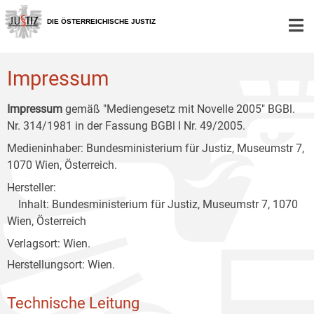
Zur
Zum
Zum
Hauptnavigation
Inhalt
Untermenü
DIE ÖSTERREICHISCHE JUSTIZ
[1]
[2]
[3]
Impressum
Impressum
gemäß "Mediengesetz mit Novelle 2005" BGBl.
Nr. 314/1981 in der Fassung BGBl I Nr. 49/2005.
Medieninhaber: Bundesministerium für Justiz, Museumstr 7,
1070 Wien, Österreich.
Hersteller:
Inhalt: Bundesministerium für Justiz, Museumstr 7, 1070
Wien, Österreich
Verlagsort: Wien.
Herstellungsort: Wien.
Technische Leitung