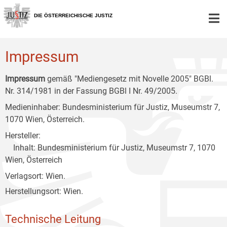
Zur
Zum
Zum
Hauptnavigation
Inhalt
Untermenü
DIE ÖSTERREICHISCHE JUSTIZ
[1]
[2]
[3]
Impressum
Impressum
gemäß "Mediengesetz mit Novelle 2005" BGBl.
Nr. 314/1981 in der Fassung BGBl I Nr. 49/2005.
Medieninhaber: Bundesministerium für Justiz, Museumstr 7,
1070 Wien, Österreich.
Hersteller:
Inhalt: Bundesministerium für Justiz, Museumstr 7, 1070
Wien, Österreich
Verlagsort: Wien.
Herstellungsort: Wien.
Technische Leitung