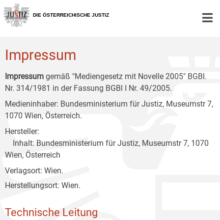
Zur
Zum
Zum
Hauptnavigation
Inhalt
Untermenü
DIE ÖSTERREICHISCHE JUSTIZ
[1]
[2]
[3]
Impressum
Impressum
gemäß "Mediengesetz mit Novelle 2005" BGBl.
Nr. 314/1981 in der Fassung BGBl I Nr. 49/2005.
Medieninhaber: Bundesministerium für Justiz, Museumstr 7,
1070 Wien, Österreich.
Hersteller:
Inhalt: Bundesministerium für Justiz, Museumstr 7, 1070
Wien, Österreich
Verlagsort: Wien.
Herstellungsort: Wien.
Technische Leitung