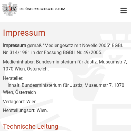
Zur
Zum
Zum
Hauptnavigation
Inhalt
Untermenü
DIE ÖSTERREICHISCHE JUSTIZ
[1]
[2]
[3]
Impressum
Impressum
gemäß "Mediengesetz mit Novelle 2005" BGBl.
Nr. 314/1981 in der Fassung BGBl I Nr. 49/2005.
Medieninhaber: Bundesministerium für Justiz, Museumstr 7,
1070 Wien, Österreich.
Hersteller:
Inhalt: Bundesministerium für Justiz, Museumstr 7, 1070
Wien, Österreich
Verlagsort: Wien.
Herstellungsort: Wien.
Technische Leitung