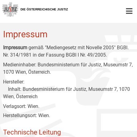
Zur
Zum
Zum
Hauptnavigation
Inhalt
Untermenü
DIE ÖSTERREICHISCHE JUSTIZ
[1]
[2]
[3]
Impressum
Impressum
gemäß "Mediengesetz mit Novelle 2005" BGBl.
Nr. 314/1981 in der Fassung BGBl I Nr. 49/2005.
Medieninhaber: Bundesministerium für Justiz, Museumstr 7,
1070 Wien, Österreich.
Hersteller:
Inhalt: Bundesministerium für Justiz, Museumstr 7, 1070
Wien, Österreich
Verlagsort: Wien.
Herstellungsort: Wien.
Technische Leitung