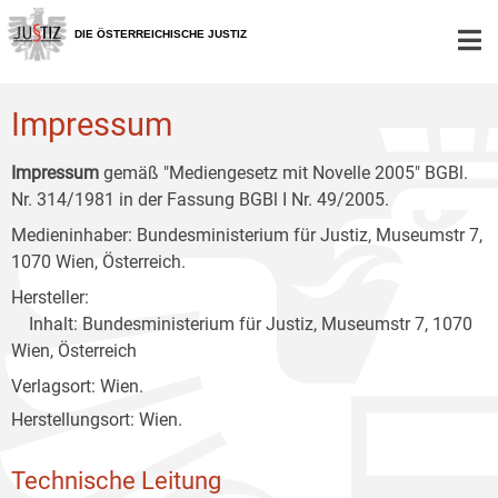
Zur
Zum
Zum
Hauptnavigation
Inhalt
Untermenü
DIE ÖSTERREICHISCHE JUSTIZ
[1]
[2]
[3]
Impressum
Impressum
gemäß "Mediengesetz mit Novelle 2005" BGBl.
Nr. 314/1981 in der Fassung BGBl I Nr. 49/2005.
Medieninhaber: Bundesministerium für Justiz, Museumstr 7,
1070 Wien, Österreich.
Hersteller:
Inhalt: Bundesministerium für Justiz, Museumstr 7, 1070
Wien, Österreich
Verlagsort: Wien.
Herstellungsort: Wien.
Technische Leitung