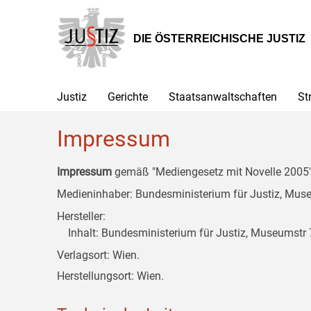
Zur
Zum
Zum
Hauptnavigation
Inhalt
Untermenü
[1]
[2]
[3]
DIE ÖSTERREICHISCHE JUSTIZ
Justiz
Gerichte
Staatsanwaltschaften
St
Impressum
Impressum
gemäß "Mediengesetz mit Novelle 2005" 
Medieninhaber: Bundesministerium für Justiz, Museu
Hersteller:
Inhalt: Bundesministerium für Justiz, Museumstr 7
Verlagsort: Wien.
Herstellungsort: Wien.