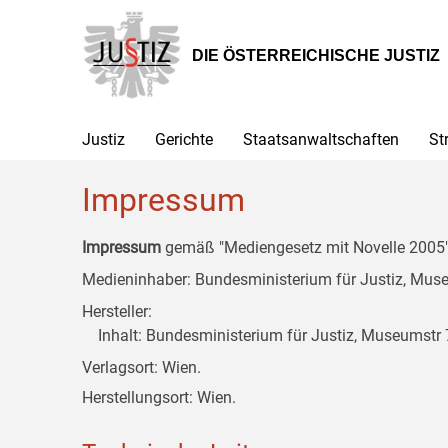
Zur
Zum
Zum
Hauptnavigation
Inhalt
Untermenü
[1]
[2]
[3]
DIE ÖSTERREICHISCHE JUSTIZ
Justiz
Gerichte
Staatsanwaltschaften
St
Impressum
Impressum
gemäß "Mediengesetz mit Novelle 2005" 
Medieninhaber: Bundesministerium für Justiz, Museu
Hersteller:
Inhalt: Bundesministerium für Justiz, Museumstr 7
Verlagsort: Wien.
Herstellungsort: Wien.