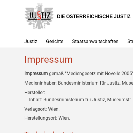
Zur
Zum
Zum
Hauptnavigation
Inhalt
Untermenü
[1]
[2]
[3]
DIE ÖSTERREICHISCHE JUSTIZ
Justiz
Gerichte
Staatsanwaltschaften
St
Impressum
Impressum
gemäß "Mediengesetz mit Novelle 2005" 
Medieninhaber: Bundesministerium für Justiz, Museu
Hersteller:
Inhalt: Bundesministerium für Justiz, Museumstr 7
Verlagsort: Wien.
Herstellungsort: Wien.