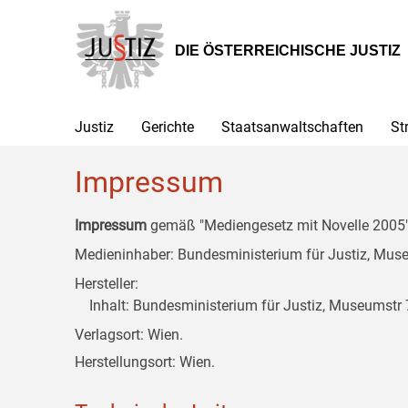
Zur
Zum
Zum
Hauptnavigation
Inhalt
Untermenü
[1]
[2]
[3]
DIE ÖSTERREICHISCHE JUSTIZ
Justiz
Gerichte
Staatsanwaltschaften
St
Impressum
Impressum
gemäß "Mediengesetz mit Novelle 2005" 
Medieninhaber: Bundesministerium für Justiz, Museu
Hersteller:
Inhalt: Bundesministerium für Justiz, Museumstr 7
Verlagsort: Wien.
Herstellungsort: Wien.