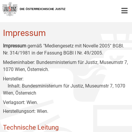
Zur
Zum
Zum
Hauptnavigation
Inhalt
Untermenü
DIE ÖSTERREICHISCHE JUSTIZ
[1]
[2]
[3]
Impressum
Impressum
gemäß "Mediengesetz mit Novelle 2005" BGBl.
Nr. 314/1981 in der Fassung BGBl I Nr. 49/2005.
Medieninhaber: Bundesministerium für Justiz, Museumstr 7,
1070 Wien, Österreich.
Hersteller:
Inhalt: Bundesministerium für Justiz, Museumstr 7, 1070
Wien, Österreich
Verlagsort: Wien.
Herstellungsort: Wien.
Technische Leitung