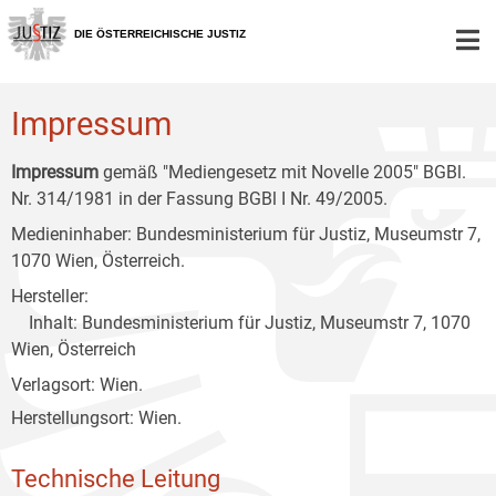
Zur
Zum
Zum
Hauptnavigation
Inhalt
Untermenü
DIE ÖSTERREICHISCHE JUSTIZ
[1]
[2]
[3]
Impressum
Impressum
gemäß "Mediengesetz mit Novelle 2005" BGBl.
Nr. 314/1981 in der Fassung BGBl I Nr. 49/2005.
Medieninhaber: Bundesministerium für Justiz, Museumstr 7,
1070 Wien, Österreich.
Hersteller:
Inhalt: Bundesministerium für Justiz, Museumstr 7, 1070
Wien, Österreich
Verlagsort: Wien.
Herstellungsort: Wien.
Technische Leitung