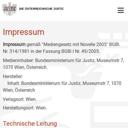
Zur
Zum
Zum
Hauptnavigation
Inhalt
Untermenü
DIE ÖSTERREICHISCHE JUSTIZ
[1]
[2]
[3]
Impressum
Impressum
gemäß "Mediengesetz mit Novelle 2005" BGBl.
Nr. 314/1981 in der Fassung BGBl I Nr. 49/2005.
Medieninhaber: Bundesministerium für Justiz, Museumstr 7,
1070 Wien, Österreich.
Hersteller:
Inhalt: Bundesministerium für Justiz, Museumstr 7, 1070
Wien, Österreich
Verlagsort: Wien.
Herstellungsort: Wien.
Technische Leitung