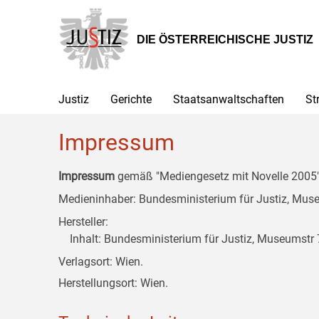
Zur
Zum
Zum
Hauptnavigation
Inhalt
Untermenü
[1]
[2]
[3]
DIE ÖSTERREICHISCHE JUSTIZ
Justiz
Gerichte
Staatsanwaltschaften
St
Impressum
Impressum
gemäß "Mediengesetz mit Novelle 2005" 
Medieninhaber: Bundesministerium für Justiz, Museu
Hersteller:
Inhalt: Bundesministerium für Justiz, Museumstr 7
Verlagsort: Wien.
Herstellungsort: Wien.