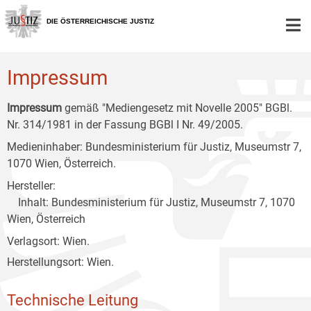
Zur
Zum
Zum
Hauptnavigation
Inhalt
Untermenü
DIE ÖSTERREICHISCHE JUSTIZ
[1]
[2]
[3]
Impressum
Impressum
gemäß "Mediengesetz mit Novelle 2005" BGBl.
Nr. 314/1981 in der Fassung BGBl I Nr. 49/2005.
Medieninhaber: Bundesministerium für Justiz, Museumstr 7,
1070 Wien, Österreich.
Hersteller:
Inhalt: Bundesministerium für Justiz, Museumstr 7, 1070
Wien, Österreich
Verlagsort: Wien.
Herstellungsort: Wien.
Technische Leitung