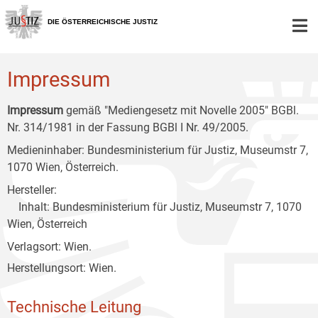
Zur
Zum
Zum
Hauptnavigation
Inhalt
Untermenü
DIE ÖSTERREICHISCHE JUSTIZ
[1]
[2]
[3]
Impressum
Impressum
gemäß "Mediengesetz mit Novelle 2005" BGBl.
Nr. 314/1981 in der Fassung BGBl I Nr. 49/2005.
Medieninhaber: Bundesministerium für Justiz, Museumstr 7,
1070 Wien, Österreich.
Hersteller:
Inhalt: Bundesministerium für Justiz, Museumstr 7, 1070
Wien, Österreich
Verlagsort: Wien.
Herstellungsort: Wien.
Technische Leitung