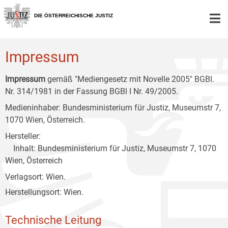
Zur
Zum
Zum
Hauptnavigation
Inhalt
Untermenü
DIE ÖSTERREICHISCHE JUSTIZ
[1]
[2]
[3]
Impressum
Impressum
gemäß "Mediengesetz mit Novelle 2005" BGBl.
Nr. 314/1981 in der Fassung BGBl I Nr. 49/2005.
Medieninhaber: Bundesministerium für Justiz, Museumstr 7,
1070 Wien, Österreich.
Hersteller:
Inhalt: Bundesministerium für Justiz, Museumstr 7, 1070
Wien, Österreich
Verlagsort: Wien.
Herstellungsort: Wien.
Technische Leitung