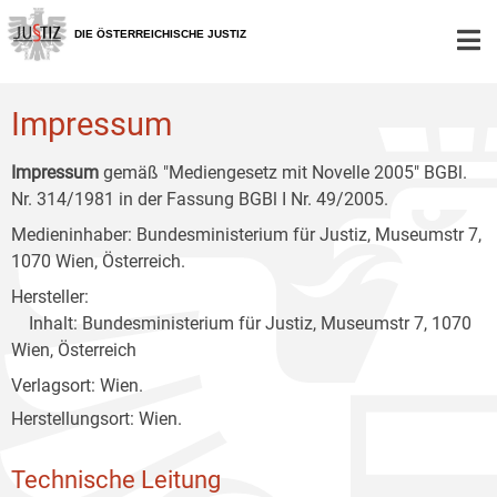
Zur
Zum
Zum
Hauptnavigation
Inhalt
Untermenü
DIE ÖSTERREICHISCHE JUSTIZ
[1]
[2]
[3]
Impressum
Impressum
gemäß "Mediengesetz mit Novelle 2005" BGBl.
Nr. 314/1981 in der Fassung BGBl I Nr. 49/2005.
Medieninhaber: Bundesministerium für Justiz, Museumstr 7,
1070 Wien, Österreich.
Hersteller:
Inhalt: Bundesministerium für Justiz, Museumstr 7, 1070
Wien, Österreich
Verlagsort: Wien.
Herstellungsort: Wien.
Technische Leitung