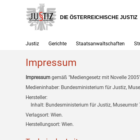
Zur
Zum
Zum
Hauptnavigation
Inhalt
Untermenü
[1]
[2]
[3]
DIE ÖSTERREICHISCHE JUSTIZ
Justiz
Gerichte
Staatsanwaltschaften
St
Impressum
Impressum
gemäß "Mediengesetz mit Novelle 2005" 
Medieninhaber: Bundesministerium für Justiz, Museu
Hersteller:
Inhalt: Bundesministerium für Justiz, Museumstr 7
Verlagsort: Wien.
Herstellungsort: Wien.