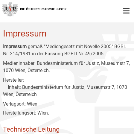
Zur
Zum
Zum
Hauptnavigation
Inhalt
Untermenü
DIE ÖSTERREICHISCHE JUSTIZ
[1]
[2]
[3]
Impressum
Impressum
gemäß "Mediengesetz mit Novelle 2005" BGBl.
Nr. 314/1981 in der Fassung BGBl I Nr. 49/2005.
Medieninhaber: Bundesministerium für Justiz, Museumstr 7,
1070 Wien, Österreich.
Hersteller:
Inhalt: Bundesministerium für Justiz, Museumstr 7, 1070
Wien, Österreich
Verlagsort: Wien.
Herstellungsort: Wien.
Technische Leitung