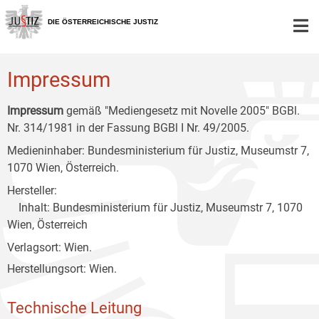
Zur
Zum
Zum
Hauptnavigation
Inhalt
Untermenü
DIE ÖSTERREICHISCHE JUSTIZ
[1]
[2]
[3]
Impressum
Impressum
gemäß "Mediengesetz mit Novelle 2005" BGBl.
Nr. 314/1981 in der Fassung BGBl I Nr. 49/2005.
Medieninhaber: Bundesministerium für Justiz, Museumstr 7,
1070 Wien, Österreich.
Hersteller:
Inhalt: Bundesministerium für Justiz, Museumstr 7, 1070
Wien, Österreich
Verlagsort: Wien.
Herstellungsort: Wien.
Technische Leitung