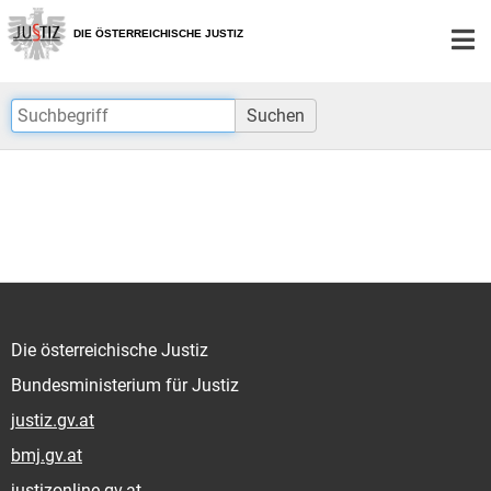
Zur
Zum
Hauptnavigation
Inhalt
DIE ÖSTERREICHISCHE JUSTIZ
[1]
[2]
Suchen
Die österreichische Justiz
Bundesministerium für Justiz
justiz.gv.at
bmj.gv.at
justizonline.gv.at