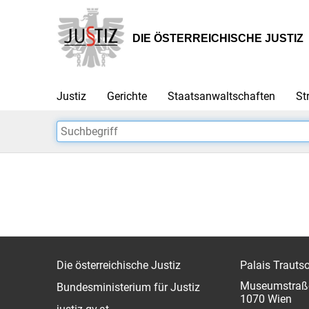
Zur
Zum
Hauptnavigation
Inhalt
[1]
[2]
DIE ÖSTERREICHISCHE JUSTIZ
Justiz
Gerichte
Staatsanwaltschaften
St
Die österreichische Justiz
Palais Trauts
Museumstraß
Bundesministerium für Justiz
1070 Wien